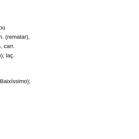
 ou
m. (rematar),
 carr.
); laç.
 Baixíssimo);