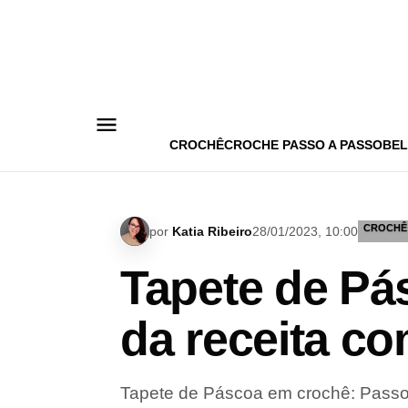
Pular
para
o
conteúdo
CROCHÊ
CROCHE PASSO A PASSO
BEL
CROCHÊ
por
Katia Ribeiro
28/01/2023, 10:00
Tapete de Pá
da receita co
Tapete de Páscoa em crochê: Passo 