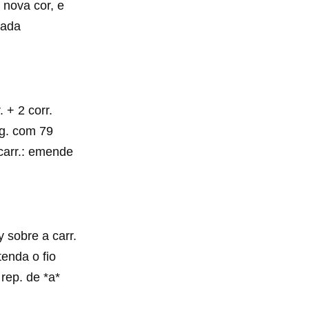
a nova cor, e
Cada
 + 2 corr.
 ag. com 79
 carr.: emende
y sobre a carr.
tenda o fio
 rep. de *a*