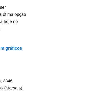
 ser
ma ótima opção
da hoje no
,
om gráficos
), 3346
36 (Marsala),