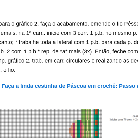
para o gráfico 2, faça o acabamento, emende o fio Pês
emais, na 1ª carr.: inicie com 3 corr. 1 p.b. no mesmo p
nto; * trabalhe toda a lateral com 1 p.b. para cada p. d
b. 2 corr. 1 p.b.* rep. de *a* mais (3x). Então, feche com
. gráfico 2, trab. em carr. circulares e realizando as de
 o fio.
Faça a linda cestinha de Páscoa em crochê: Passo