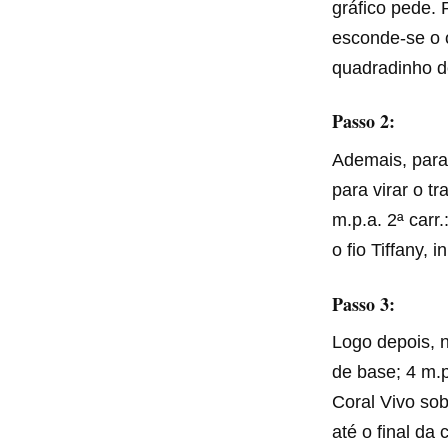
gráfico pede. P
esconde-se o o
quadradinho do
Passo 2:
Ademais, para 
para virar o tr
m.p.a. 2ª carr
o fio Tiffany, 
Passo 3:
Logo depois, n
de base; 4 m.p
Coral Vivo sobr
até o final da 