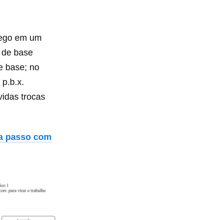
sego em um
. de base
e base; no
 p.b.x.
vidas trocas
 a passo com