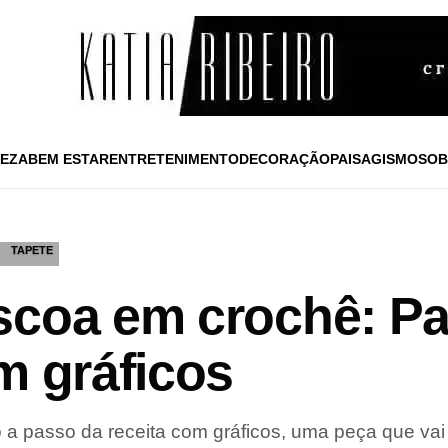
EZA
BEM ESTAR
ENTRETENIMENTO
DECORAÇÃO
PAISAGISMO
SOB
TAPETE
scoa em crochê: P
m gráficos
a passo da receita com gráficos, uma peça que vai