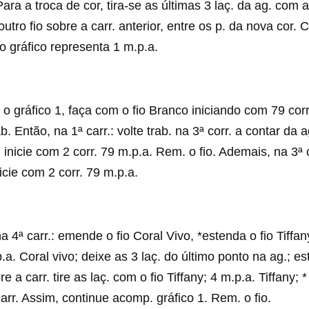
ara a troca de cor, tira-se as últimas 3 laç. da ag. com 
utro fio sobre a carr. anterior, entre os p. da nova cor. 
 gráfico representa 1 m.p.a.
o gráfico 1, faça com o fio Branco iniciando com 79 corr.
ab. Então, na 1ª carr.: volte trab. na 3ª corr. a contar da
.: inicie com 2 corr. 79 m.p.a. Rem. o fio. Ademais, na 3ª
inicie com 2 corr. 79 m.p.a.
a 4ª carr.: emende o fio Coral Vivo, *estenda o fio Tiffan
.a. Coral vivo; deixe as 3 laç. do último ponto na ag.; es
e a carr. tire as laç. com o fio Tiffany; 4 m.p.a. Tiffany; *
carr. Assim, continue acomp. gráfico 1. Rem. o fio.