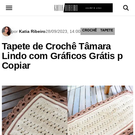
Pular
para
o
conteúdo
CROCHÊ
TAPETE
por
Katia Ribeiro
28/09/2023, 14:00
Tapete de Crochê Tâmara
Lindo com Gráficos Grátis p
Copiar