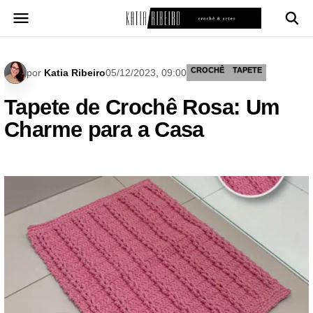
Pular
para
o
conteúdo
CROCHÊ
TAPETE
por
Katia Ribeiro
05/12/2023, 09:00
Tapete de Crochê Rosa: Um
Charme para a Casa