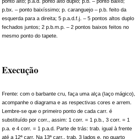
ponto alto; p.a.d. ponto alto duplo; p.b. – ponto baixo;
p.bx. – ponto baixíssimo; p. caranguejo – p.b. feito da
esquerda para a direita; 5 p.a.d.f.j. – 5 pontos altos duplo
fechados juntos; 2 p.b.m.p. – 2 pontos baixos feitos no
mesmo ponto do tapete.
Execução
Frente: com o barbante cru, faça uma alça (laço mágico),
acompanhe o diagrama e as respectivas cores e arrem.
Lembre-se que o primeiro ponto de cada carr. é
substituído por corr., assim: 1 corr. = 1 p.b., 3 corr. = 1
p.a. e 4 corr. = 1 p.a.d. Parte de trás: trab. igual à frente
até a 12ª carr. Na 13ª carr., trab. 3 lados e, no quarto