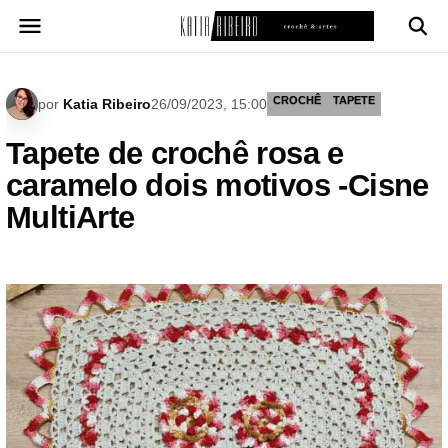
Pular
para
o
conteúdo
CROCHÊ
TAPETE
por
Katia Ribeiro
26/09/2023, 15:00
Tapete de crochê rosa e
caramelo dois motivos -Cisne
MultiArte