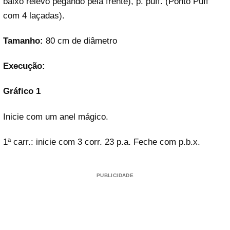
baixo relevo pegando pela frente), p. puff. (Ponto Puff
com 4 laçadas).
Tamanho:
80 cm de diâmetro
Execução:
Gráfico 1
Inicie com um anel mágico.
1ª carr.: inicie com 3 corr. 23 p.a. Feche com p.b.x.
PUBLICIDADE