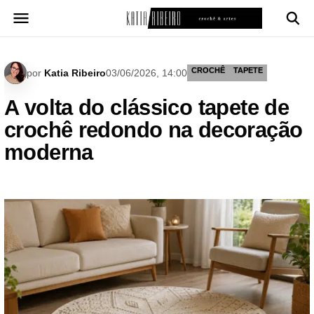
Pular
para
o
conteúdo
CROCHÊ
TAPETE
por
Katia Ribeiro
03/06/2026, 14:00
A volta do clássico tapete de
crochê redondo na decoração
moderna