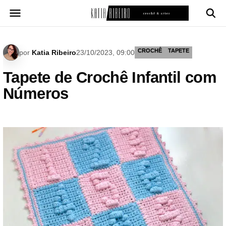
Pular
para
o
conteúdo
CROCHÊ
TAPETE
por
Katia Ribeiro
23/10/2023, 09:00
Tapete de Crochê Infantil com
Números