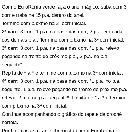
Com o EuroRoma verde faça o anel mágico, suba com 3
corr e trabalhe 15 p.a. dentro do anel.
Termine com p.bxmo na 3ª corr inicial.
2ª carr:
3 corr, 1 p.a. na base das corr, 2 p.a. em cada
dos demais p.a.. Termine com p.bxmo na 3ª corr inicial.
3ª carr:
3 corr, 1 p.a. na base das corr, *1 p.a. relevo
pegando na frente do próximo p.a., 2 p.a. no p.a.
seguinte*.
Repita de * a * e termine com p.bxmo na 3ª corr inicial.
4ª carr:
3 corr, 1 p.a. na base das corr, *1 p.a. no p.a.
seguinte, 1 p.a. relevo pegando na frente do próximo p.a.
relevo, 2 p.a. no p.a. seguinte*. Repita de * a * e termine
com p.bxmo na 3ª corr inicial.
Continue acompanhando o gráfico do tapete de crochê
hortelã.
Por fim, passe a carr sobreposta com o EuroRoma