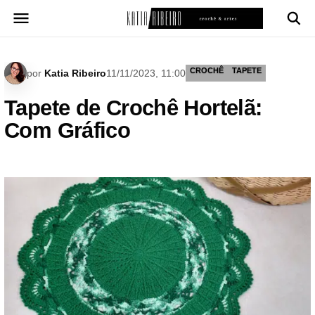
Pular
para
o
conteúdo
CROCHÊ
TAPETE
por
Katia Ribeiro
11/11/2023, 11:00
Tapete de Crochê Hortelã:
Com Gráfico