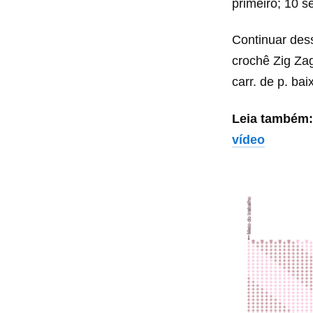
primeiro; 10 s
Continuar dess
crochê Zig Zag
carr. de p. bai
Leia também
vídeo