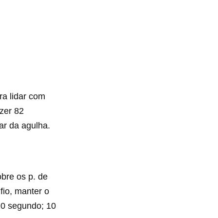
ara lidar com
azer 82
tar da agulha.
obre os p. de
fio, manter o
 20 segundo; 10