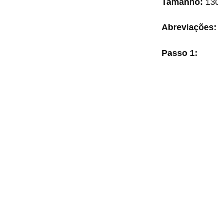
Tamanho:
130
Abreviações:
Passo 1: