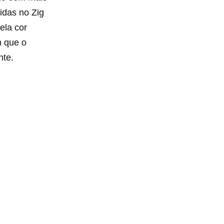
idas no Zig
ela cor
m que o
nte.