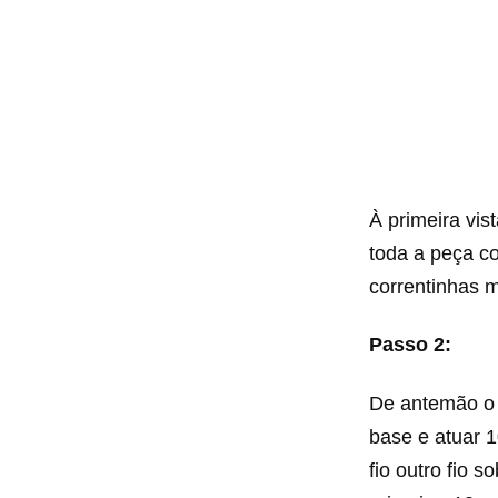
À primeira vist
toda a peça co
correntinhas ma
Passo 2:
De antemão o 1
base e atuar 1
fio outro fio 