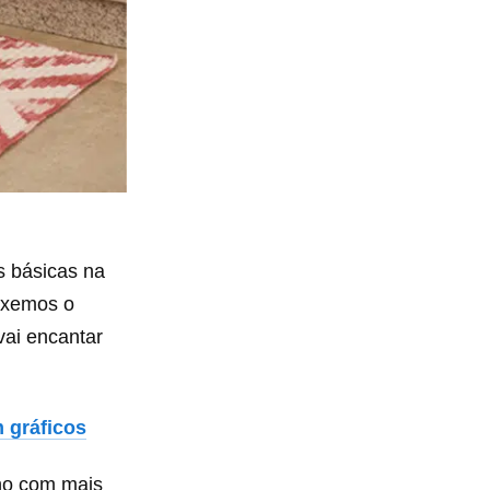
s básicas na
uxemos o
vai encantar
m gráficos
ho com mais