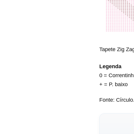
Tapete Zig Zag
Legenda
0 = Correntin
+ = P. baixo
Fonte: Círcul