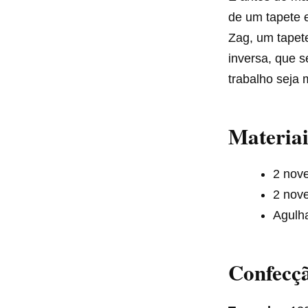
de um tapete e
Zag, um tapet
inversa, que s
trabalho seja 
Materiai
2 nov
2 nov
Agulh
Confecçã