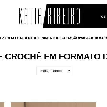
EZA
BEM ESTAR
ENTRETENIMENTO
DECORAÇÃO
PAISAGISMO
SOB
E CROCHÊ EM FORMATO D