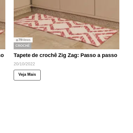
79
Views
◉
CROCHÊ
so
Tapete de crochê Zig Zag: Passo a passo
20/10/2022
Veja Mais