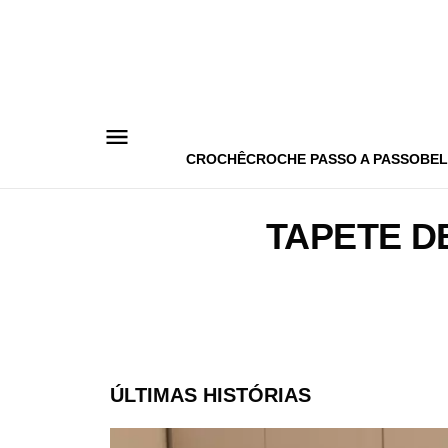
Pular
para
o
conteúdo
CROCHÊ
CROCHE PASSO A PASSO
BEL
TAPETE D
ÚLTIMAS HISTÓRIAS