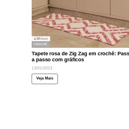
39
Views
◉
CROCHÊ
Tapete rosa de Zig Zag em crochê: Pas
a passo com gráficos
13/01/2023
Veja Mais