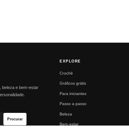
EXPLORE
Crochê
Gráficos grátis
o, beleza e bem-estar
Para iniciantes
personalidade.
Passo a passo
Beleza
Procurar
Bem-estar