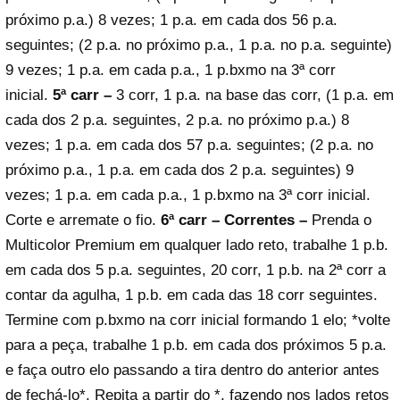
próximo p.a.) 8 vezes; 1 p.a. em cada dos 56 p.a.
seguintes; (2 p.a. no próximo p.a., 1 p.a. no p.a. seguinte)
9 vezes; 1 p.a. em cada p.a., 1 p.bxmo na 3ª corr
inicial.
5ª carr –
3 corr, 1 p.a. na base das corr, (1 p.a. em
cada dos 2 p.a. seguintes, 2 p.a. no próximo p.a.) 8
vezes; 1 p.a. em cada dos 57 p.a. seguintes; (2 p.a. no
próximo p.a., 1 p.a. em cada dos 2 p.a. seguintes) 9
vezes; 1 p.a. em cada p.a., 1 p.bxmo na 3ª corr inicial.
Corte e arremate o fio.
6ª carr – Correntes –
Prenda o
Multicolor Premium em qualquer lado reto, trabalhe 1 p.b.
em cada dos 5 p.a. seguintes, 20 corr, 1 p.b. na 2ª corr a
contar da agulha, 1 p.b. em cada das 18 corr seguintes.
Termine com p.bxmo na corr inicial formando 1 elo; *volte
para a peça, trabalhe 1 p.b. em cada dos próximos 5 p.a.
e faça outro elo passando a tira dentro do anterior antes
de fechá-lo*. Repita a partir do *, fazendo nos lados retos