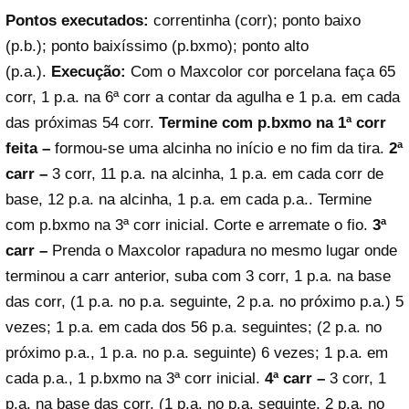
Pontos executados:
correntinha (corr); ponto baixo
(p.b.); ponto baixíssimo (p.bxmo); ponto alto
(p.a.).
Execução:
Com o Maxcolor cor porcelana faça 65
corr, 1 p.a. na 6ª corr a contar da agulha e 1 p.a. em cada
das próximas 54 corr.
Termine com p.bxmo na 1ª corr
feita –
formou-se uma alcinha no início e no fim da tira.
2ª
carr –
3 corr, 11 p.a. na alcinha, 1 p.a. em cada corr de
base, 12 p.a. na alcinha, 1 p.a. em cada p.a.. Termine
com p.bxmo na 3ª corr inicial. Corte e arremate o fio.
3ª
carr –
Prenda o Maxcolor rapadura no mesmo lugar onde
terminou a carr anterior, suba com 3 corr, 1 p.a. na base
das corr, (1 p.a. no p.a. seguinte, 2 p.a. no próximo p.a.) 5
vezes; 1 p.a. em cada dos 56 p.a. seguintes; (2 p.a. no
próximo p.a., 1 p.a. no p.a. seguinte) 6 vezes; 1 p.a. em
cada p.a., 1 p.bxmo na 3ª corr inicial.
4ª carr –
3 corr, 1
p.a. na base das corr, (1 p.a. no p.a. seguinte, 2 p.a. no