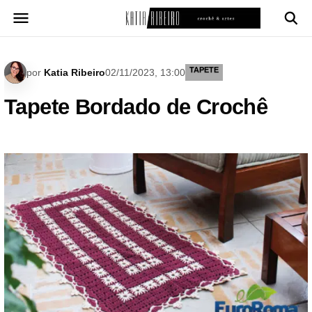
Pular
para
o
conteúdo
TAPETE
por
Katia Ribeiro
02/11/2023, 13:00
Tapete Bordado de Crochê