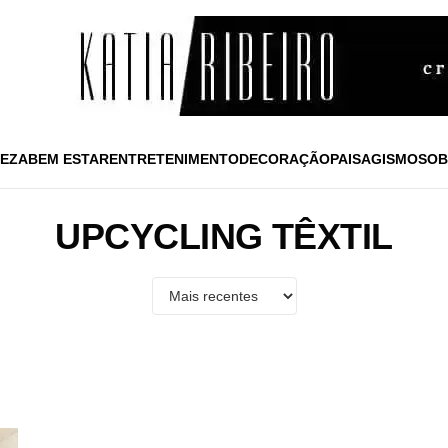
EZA
BEM ESTAR
ENTRETENIMENTO
DECORAÇÃO
PAISAGISMO
SOB
UPCYCLING TÊXTIL