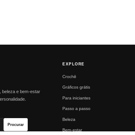
EXPLORE
Crochê
Gráficos grátis
o, beleza e bem-estar
Para iniciantes
personalidade.
Passo a passo
Beleza
Procurar
Bem-estar