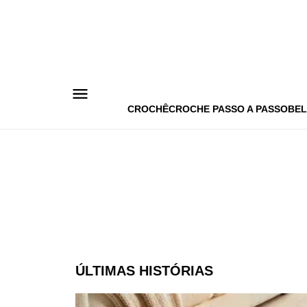
Pular
para
o
conteúdo
CROCHÊ
CROCHE PASSO A PASSO
BEL
ÚLTIMAS HISTÓRIAS