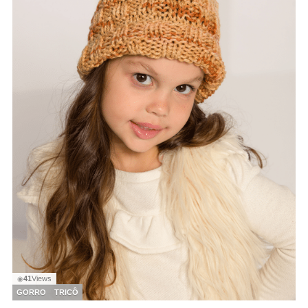
41
Views
◉
GORRO
TRICÔ