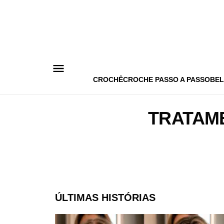
Pular
para
o
conteúdo
CROCHÊ
CROCHE PASSO A PASSO
BEL
TRATAM
ÚLTIMAS HISTÓRIAS