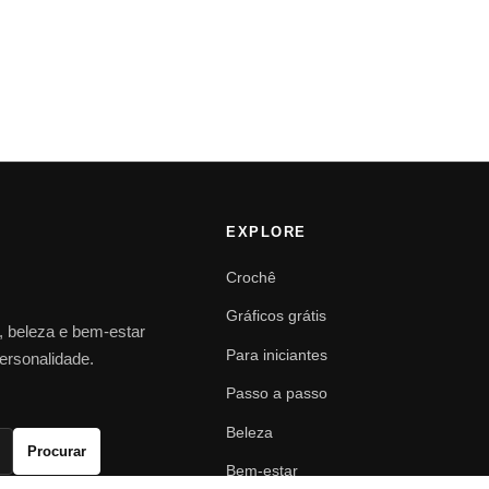
EXPLORE
Crochê
Gráficos grátis
o, beleza e bem-estar
Para iniciantes
personalidade.
Passo a passo
Beleza
Procurar
Bem-estar