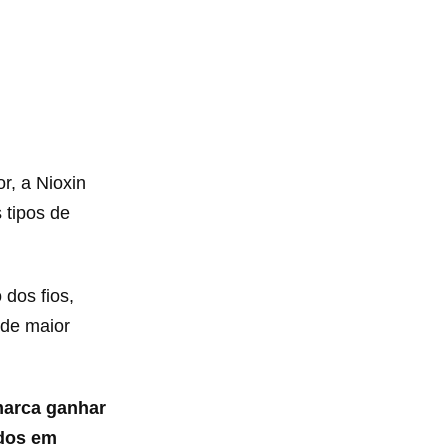
r, a Nioxin
 tipos de
 dos fios,
 de maior
marca ganhar
ados em