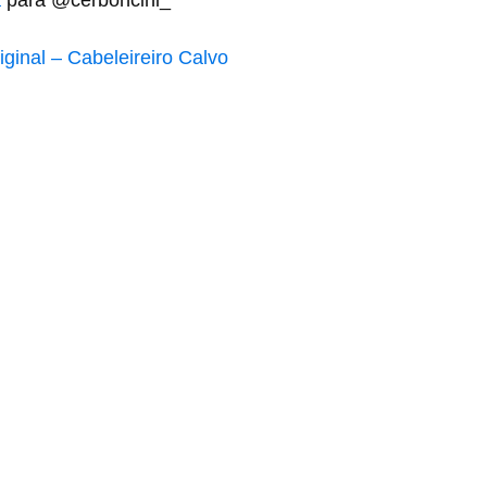
a
para @cerboncini_
ginal – Cabeleireiro Calvo