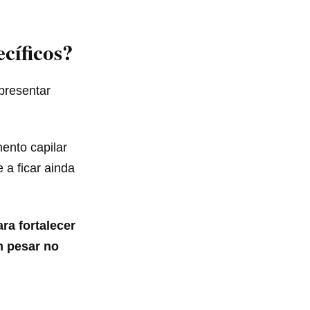
cíficos?
presentar
ento capilar
 a ficar ainda
ra fortalecer
m pesar no