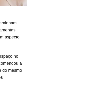
 caminham
rramentas
m aspecto
 espaço no
comendou a
te do mesmo
es