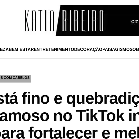
EZA
BEM ESTAR
ENTRETENIMENTO
DECORAÇÃO
PAISAGISMO
SOB
OS COM CABELOS
stá fino e quebradi
famoso no TikTok in
ara fortalecer e me