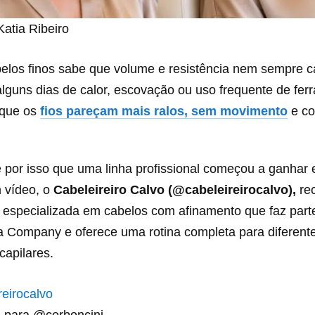
Katia Ribeiro
los finos sabe que volume e resistência nem sempre
alguns dias de calor, escovação ou uso frequente de fe
 que os
fios pareçam mais ralos, sem movimento
e co
e por isso que uma linha profissional começou a ganhar
 vídeo, o
Cabeleireiro Calvo (
@cabeleireirocalvo
),
re
 especializada em cabelos com afinamento que faz par
a Company e oferece uma rotina completa para diferent
capilares.
eirocalvo