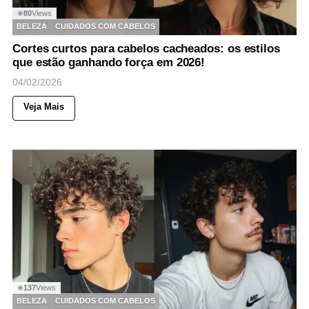
80
Views
◉
BELEZA
CUIDADOS COM CABELOS
Cortes curtos para cabelos cacheados: os estilos
que estão ganhando força em 2026!
04/02/2026
Veja Mais
137
Views
◉
BELEZA
CUIDADOS COM CABELOS