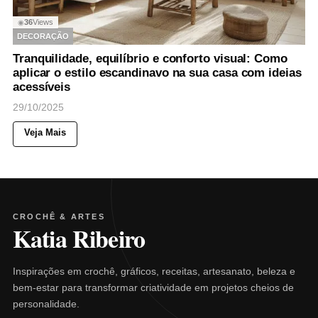
36
Views
◉
DECORAÇÃO
Tranquilidade, equilíbrio e conforto visual: Como
aplicar o estilo escandinavo na sua casa com ideias
acessíveis
29/10/2025
Veja Mais
CROCHÊ & ARTES
Katia Ribeiro
Inspirações em crochê, gráficos, receitas, artesanato, beleza e
bem-estar para transformar criatividade em projetos cheios de
personalidade.