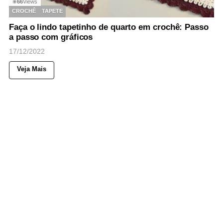
66
Views
◉
CROCHÊ
TAPETE
Faça o lindo tapetinho de quarto em crochê: Passo
a passo com gráficos
17/12/2022
Veja Mais