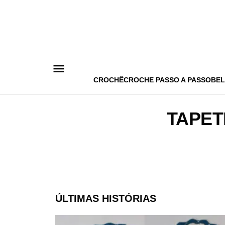
Pular
para
o
conteúdo
CROCHÊ
CROCHE PASSO A PASSO
BEL
TAPET
ÚLTIMAS HISTÓRIAS