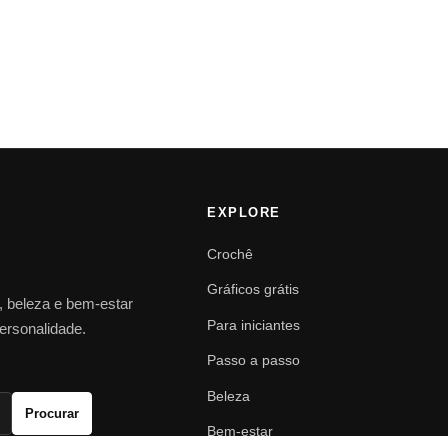
EXPLORE
Crochê
Gráficos grátis
o, beleza e bem-estar
Para iniciantes
personalidade.
Passo a passo
Beleza
Procurar
Bem-estar