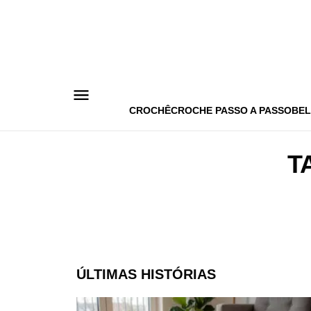
Pular
para
o
conteúdo
CROCHÊ
CROCHE PASSO A PASSO
BEL
T
ÚLTIMAS HISTÓRIAS