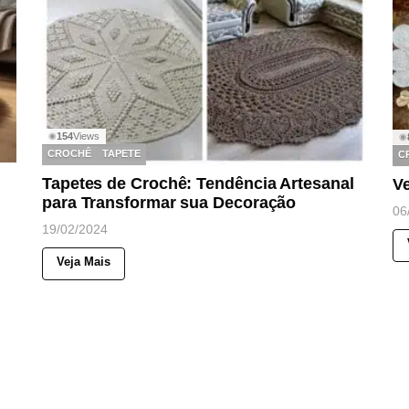
154
Views
◉
◉
CROCHÊ
TAPETE
C
Tapetes de Crochê: Tendência Artesanal
Ve
para Transformar sua Decoração
06
19/02/2024
Veja Mais