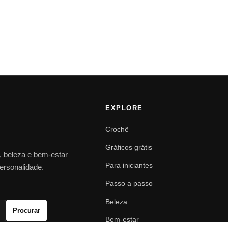
EXPLORE
Crochê
Gráficos grátis
o, beleza e bem-estar
Para iniciantes
personalidade.
Passo a passo
Beleza
Procurar
Bem-estar