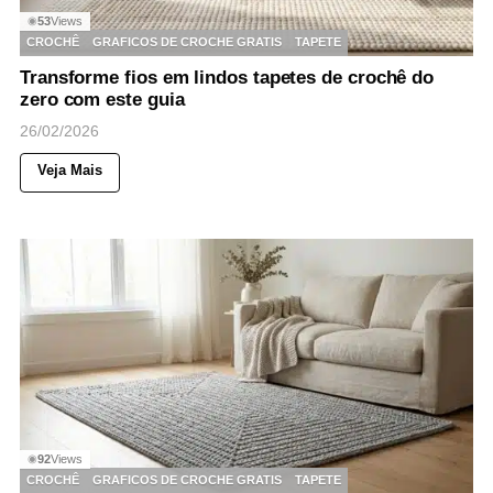
53
Views
◉
CROCHÊ
GRAFICOS DE CROCHE GRATIS
TAPETE
Transforme fios em lindos tapetes de crochê do
zero com este guia
26/02/2026
Veja Mais
92
Views
◉
CROCHÊ
GRAFICOS DE CROCHE GRATIS
TAPETE