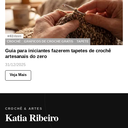
61
Views
◉
CROCHÊ
GRAFICOS DE CROCHE GRATIS
TAPETE
Guia para iniciantes fazerem tapetes de crochê
artesanais do zero
31/12/2025
Veja Mais
CROCHÊ & ARTES
Katia Ribeiro