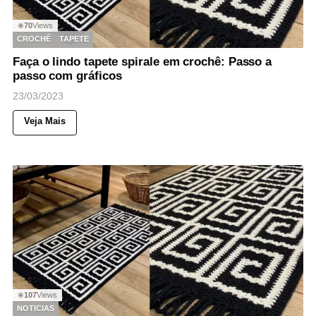
70
Views
◉
CROCHÊ
TAPETE
Faça o lindo tapete spirale em crochê: Passo a
passo com gráficos
23/03/2023
Veja Mais
107
Views
◉
NOTICIAS