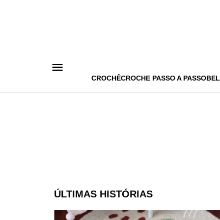
Pular
para
o
conteúdo
CROCHÊ
CROCHE PASSO A PASSO
BEL
ÚLTIMAS HISTÓRIAS