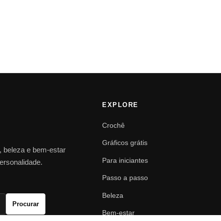
EXPLORE
Crochê
Gráficos grátis
o, beleza e bem-estar
Para iniciantes
personalidade.
Passo a passo
Beleza
Procurar
Bem-estar