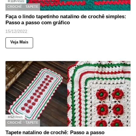
118
Views
◉
CROCHÊ
TAPETE
Faça o lindo tapetinho natalino de crochê simples:
Passo a passo com gráfico
15/12/2022
Veja Mais
52
Views
◉
CROCHÊ
TAPETE
Tapete natalino de crochê: Passo a passo