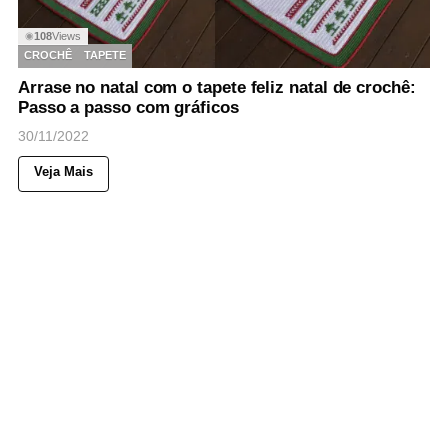
108
Views
◉
CROCHÊ
TAPETE
Arrase no natal com o tapete feliz natal de crochê:
Passo a passo com gráficos
30/11/2022
Veja Mais