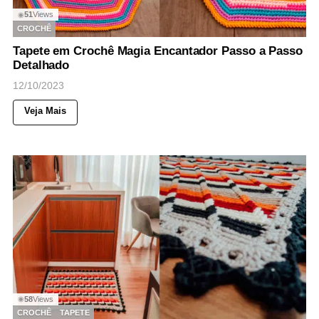
51
Views
◉
CROCHÊ
Tapete em Crochê Magia Encantador Passo a Passo
Detalhado
12/10/2023
Veja Mais
58
Views
◉
CROCHÊ
TAPETE