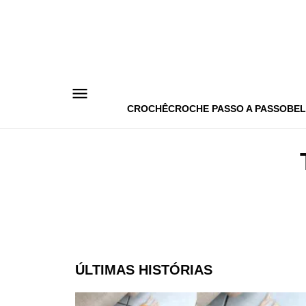
Pular
para
o
conteúdo
CROCHÊ
CROCHE PASSO A PASSO
BEL
ÚLTIMAS HISTÓRIAS