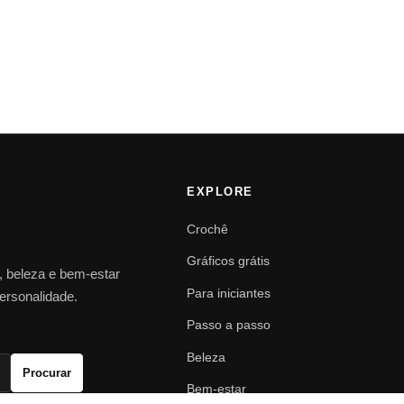
EXPLORE
Crochê
Gráficos grátis
o, beleza e bem-estar
Para iniciantes
personalidade.
Passo a passo
Beleza
Procurar
Bem-estar