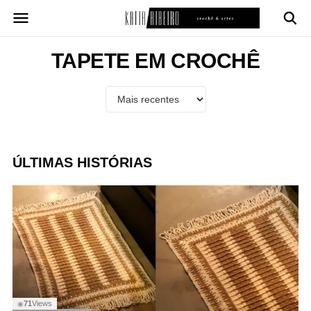
Pular
para
o
conteúdo
TAPETE EM CROCHÊ
ÚLTIMAS HISTÓRIAS
71
Views
◉