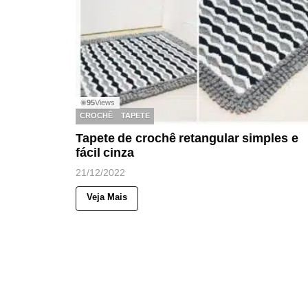
95
Views
◉
CROCHÊ
TAPETE
Tapete de crochê retangular simples e
fácil cinza
21/12/2022
Veja Mais