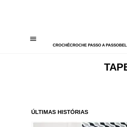
Pular
para
o
conteúdo
CROCHÊ
CROCHE PASSO A PASSO
BEL
TAP
ÚLTIMAS HISTÓRIAS