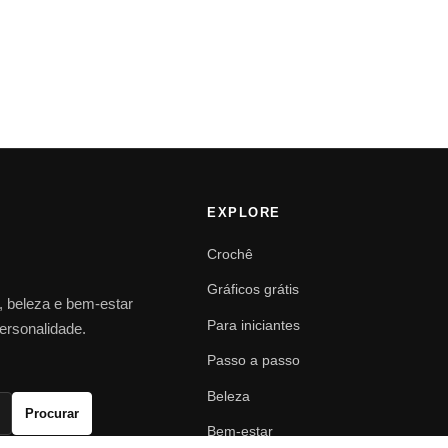
EXPLORE
Crochê
Gráficos grátis
o, beleza e bem-estar
Para iniciantes
personalidade.
Passo a passo
Beleza
Procurar
Bem-estar