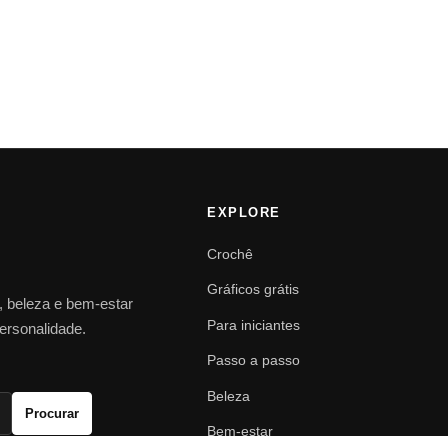
EXPLORE
Crochê
Gráficos grátis
o, beleza e bem-estar
Para iniciantes
personalidade.
Passo a passo
Beleza
Procurar
Bem-estar