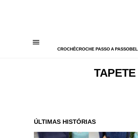
Pular
para
o
conteúdo
CROCHÊ
CROCHE PASSO A PASSO
BEL
TAPETE
ÚLTIMAS HISTÓRIAS