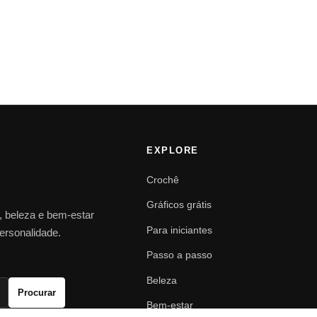
EXPLORE
Crochê
Gráficos grátis
o, beleza e bem-estar
Para iniciantes
personalidade.
Passo a passo
Beleza
Procurar
Bem-estar