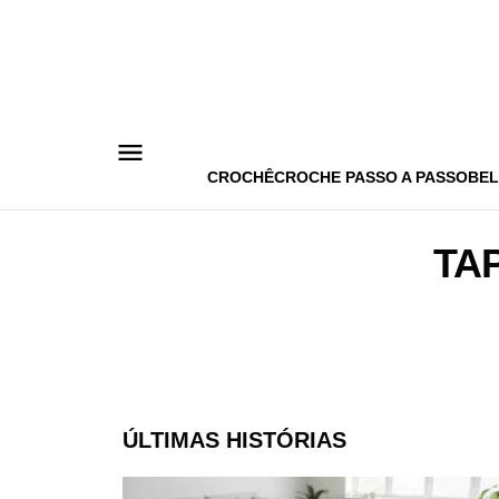
Pular
para
o
conteúdo
CROCHÊ
CROCHE PASSO A PASSO
BEL
TA
ÚLTIMAS HISTÓRIAS