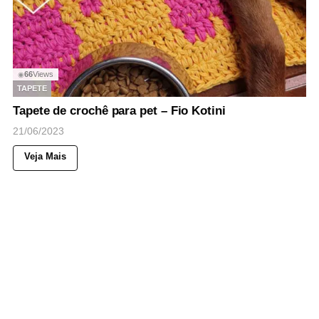
66
Views
◉
TAPETE
Tapete de crochê para pet – Fio Kotini
21/06/2023
Veja Mais