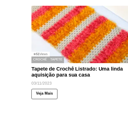
51
Views
◉
CROCHÊ
TAPETE
Tapete de Crochê Listrado: Uma linda
aquisição para sua casa
03/11/2023
Veja Mais