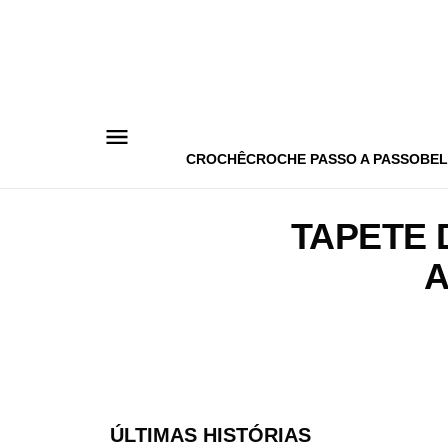
Pular
para
o
conteúdo
CROCHÊ
CROCHE PASSO A PASSO
BEL
TAPETE 
A
ÚLTIMAS HISTÓRIAS