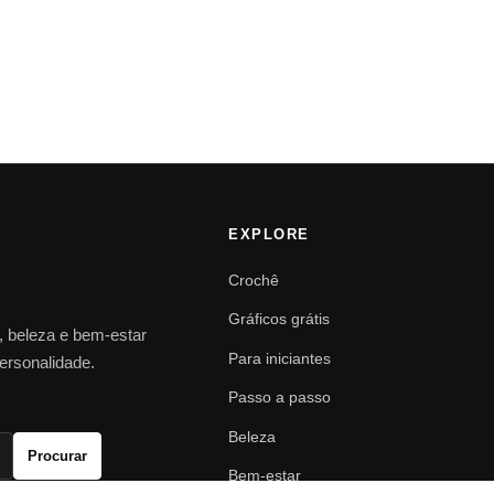
EXPLORE
Crochê
Gráficos grátis
o, beleza e bem-estar
Para iniciantes
personalidade.
Passo a passo
Beleza
Procurar
Bem-estar