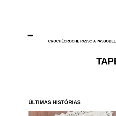
Pular
para
o
conteúdo
CROCHÊ
CROCHE PASSO A PASSO
BEL
TAP
ÚLTIMAS HISTÓRIAS