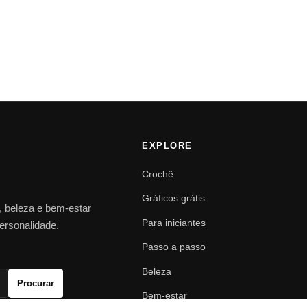
EXPLORE
Crochê
Gráficos grátis
o, beleza e bem-estar
Para iniciantes
personalidade.
Passo a passo
Beleza
Procurar
Bem-estar