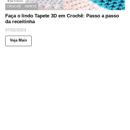
117
Views
◉
CROCHÊ
TAPETE
Faça o lindo Tapete 3D em Crochê: Passo a passo
da receitinha
07/02/2023
Veja Mais