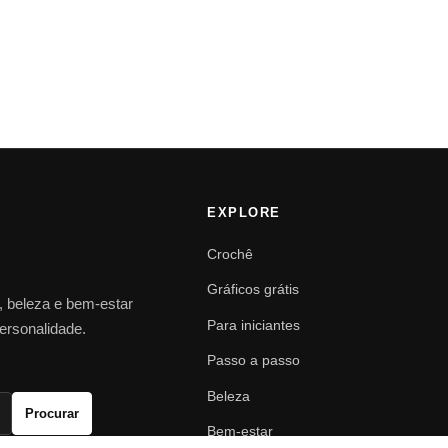
EXPLORE
Crochê
Gráficos grátis
o, beleza e bem-estar
Para iniciantes
personalidade.
Passo a passo
Beleza
Procurar
Bem-estar