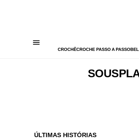
Pular
para
o
conteúdo
CROCHÊ
CROCHE PASSO A PASSO
BEL
SOUSPLA
ÚLTIMAS HISTÓRIAS