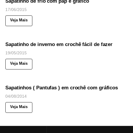
Sapatinho de frio com pap e gráfico
17/06/2015
Veja Mais
34
Views
◉
NOTICIAS
Sapatinho de inverno em crochê fácil de fazer
19/05/2015
Veja Mais
31
Views
◉
NOTICIAS
Sapatinhos ( Pantufas ) em crochê com gráficos
04/08/2014
Veja Mais