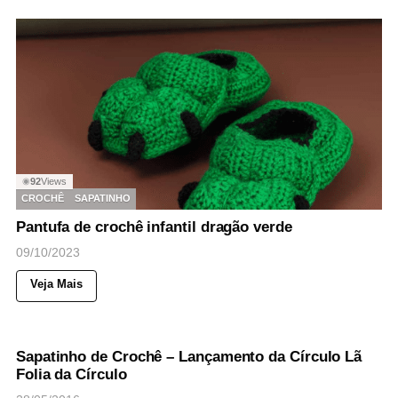
92
Views
◉
CROCHÊ
SAPATINHO
Pantufa de crochê infantil dragão verde
09/10/2023
Veja Mais
46
Views
◉
NOTICIAS
Sapatinho de Crochê – Lançamento da Círculo Lã
Folia da Círculo