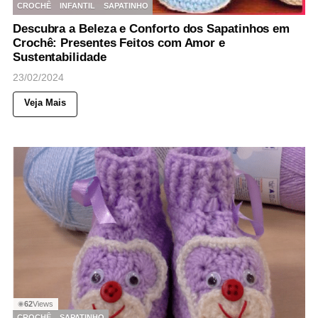
CROCHÊ
INFANTIL
SAPATINHO
Descubra a Beleza e Conforto dos Sapatinhos em
Crochê: Presentes Feitos com Amor e
Sustentabilidade
23/02/2024
Veja Mais
62
Views
◉
CROCHÊ
SAPATINHO