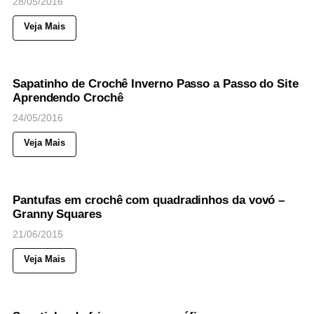
28/05/2016
Veja Mais
57
Views
◉
NOTICIAS
Sapatinho de Crochê Inverno Passo a Passo do Site
Aprendendo Crochê
24/05/2016
Veja Mais
46
Views
◉
NOTICIAS
Pantufas em crochê com quadradinhos da vovó –
Granny Squares
21/06/2015
Veja Mais
38
Views
◉
NOTICIAS