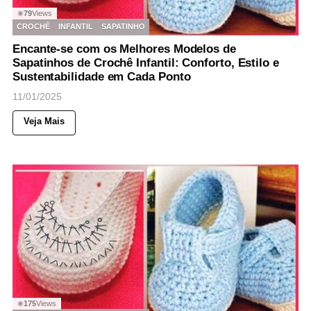
79
Views
◉
CROCHÊ
INFANTIL
SAPATINHO
Encante-se com os Melhores Modelos de
Sapatinhos de Crochê Infantil: Conforto, Estilo e
Sustentabilidade em Cada Ponto
11/01/2025
Veja Mais
175
Views
◉