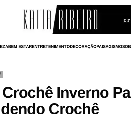
EZA
BEM ESTAR
ENTRETENIMENTO
DECORAÇÃO
PAISAGISMO
SOB
S
 Crochê Inverno P
ndendo Crochê