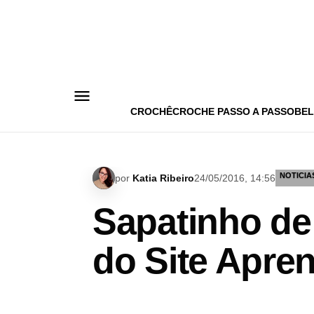
Pular
para
o
conteúdo
CROCHÊ
CROCHE PASSO A PASSO
BEL
NOTICIA
por
Katia Ribeiro
24/05/2016, 14:56
Sapatinho de
do Site Apre