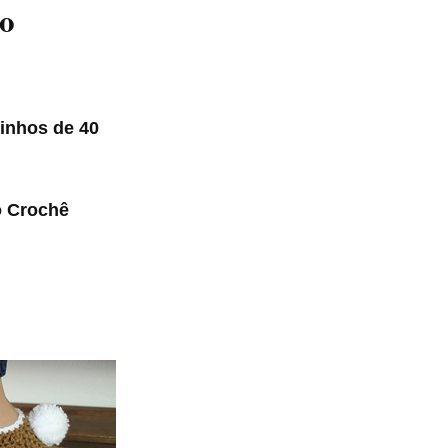
so
linhos de 40
o Crochê