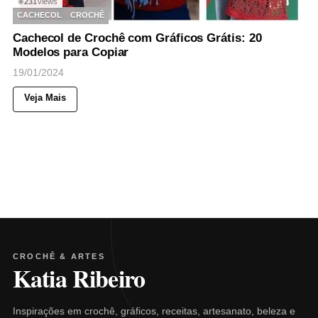
231
Views
◉
CACHECOL
CROCHÊ
Cachecol de Crochê com Gráficos Grátis: 20
Modelos para Copiar
19/01/2024
Veja Mais
CROCHÊ & ARTES
Katia Ribeiro
Inspirações em crochê, gráficos, receitas, artesanato, beleza e