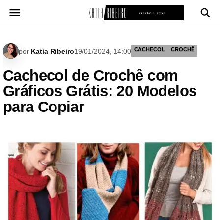
Pular
para
o
conteúdo
CACHECOL
CROCHÊ
por
Katia Ribeiro
19/01/2024, 14:00
Cachecol de Crochê com
Gráficos Grátis: 20 Modelos
para Copiar