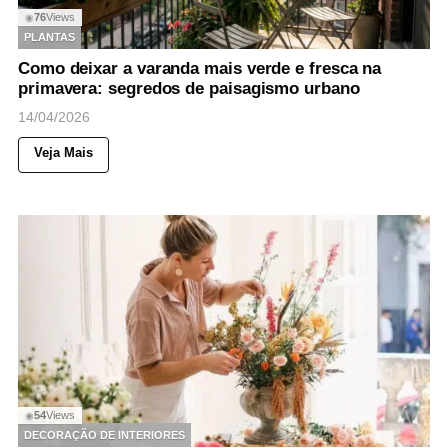
76
Views
◉
PLANTAS
Como deixar a varanda mais verde e fresca na
primavera: segredos de paisagismo urbano
14/04/2026
Veja Mais
54
Views
◉
DECORAÇÃO DE INTERIORES