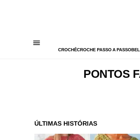
Pular
para
o
conteúdo
CROCHÊ
CROCHE PASSO A PASSO
BEL
PONTOS F
ÚLTIMAS HISTÓRIAS