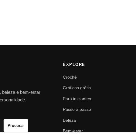
EXPLORE
Crochê
Gráficos grátis
o, beleza e bem-estar
Para iniciantes
personalidade.
Passo a passo
Beleza
Procurar
Bem-estar