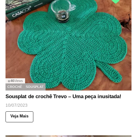
46
Views
◉
CROCHÊ
SOUSPLAT
Sousplat de crochê Trevo – Uma peça inusitada!
10/07/2023
Veja Mais