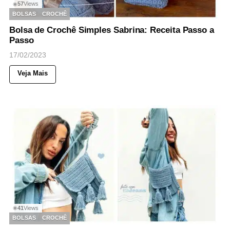
57
Views
◉
BOLSAS
CROCHÊ
Bolsa de Crochê Simples Sabrina: Receita Passo a
Passo
17/02/2023
Veja Mais
41
Views
◉
BOLSAS
CROCHÊ