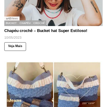
42
Views
◉
BUCKET
CHAPÉU
CROCHÊ
Chapéu crochê – Bucket hat Super Estiloso!
10/05/2023
Veja Mais