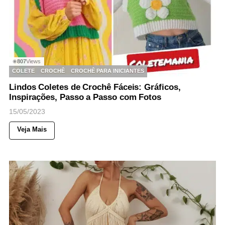
807
Views
◉
COLETE
CROCHÊ
CROCHÊ PARA INICIANTES
Lindos Coletes de Crochê Fáceis: Gráficos,
Inspirações, Passo a Passo com Fotos
15/05/2023
Veja Mais