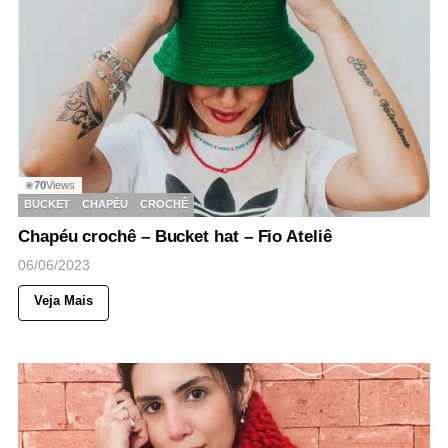
70
Views
◉
BUCKET
CHAPÉU
CROCHÊ
Chapéu crochê – Bucket hat – Fio Ateliê
06/06/2023
Veja Mais