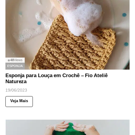
48
Views
◉
ESPONJA
Esponja para Louça em Crochê – Fio Ateliê
Natureza
19/06/2023
Veja Mais