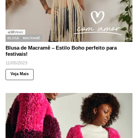
58
Views
◉
BLUSA
MACRAMÊ
Blusa de Macramê – Estilo Boho perfeito para
festivais!
11/05/2023
Veja Mais