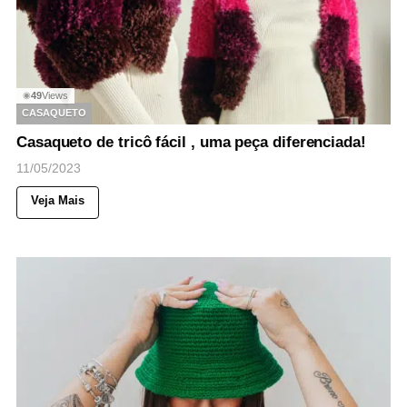
49
Views
◉
CASAQUETO
Casaqueto de tricô fácil , uma peça diferenciada!
11/05/2023
Veja Mais