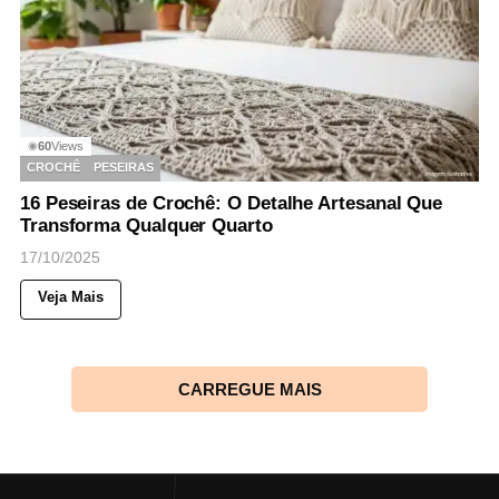
60
Views
◉
CROCHÊ
PESEIRAS
16 Peseiras de Crochê: O Detalhe Artesanal Que
Transforma Qualquer Quarto
17/10/2025
Veja Mais
CARREGUE MAIS