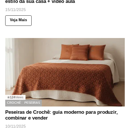
estilo da sua casa + vídeo aula
15/11/2025
Veja Mais
124
Views
◉
CROCHÊ
PESEIRAS
Peseiras de Crochê: guia moderno para produzir,
combinar e vender
10/11/2025