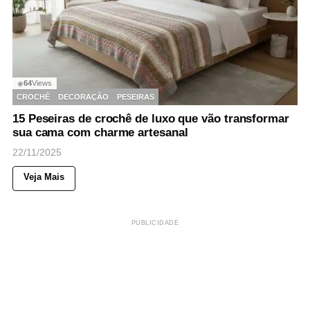
64
Views
◉
CROCHÊ
DECORAÇÃO
PESEIRAS
15 Peseiras de crochê de luxo que vão transformar
sua cama com charme artesanal
22/11/2025
Veja Mais
PUBLICIDADE