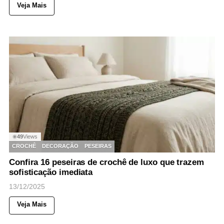
Veja Mais
49
Views
◉
CROCHÊ
DECORAÇÃO
PESEIRAS
Confira 16 peseiras de crochê de luxo que trazem
sofisticação imediata
13/12/2025
Veja Mais