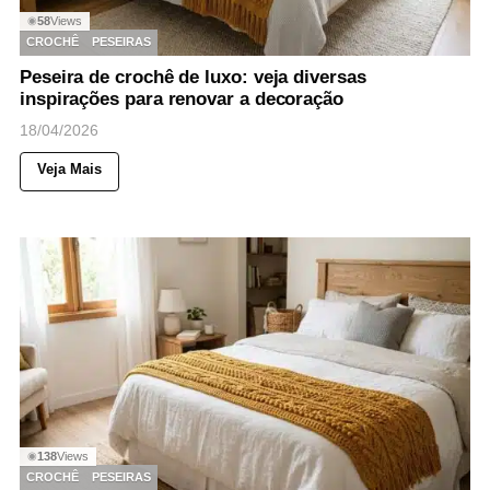
58
Views
◉
CROCHÊ
PESEIRAS
Peseira de crochê de luxo: veja diversas
inspirações para renovar a decoração
18/04/2026
Veja Mais
138
Views
◉
CROCHÊ
PESEIRAS