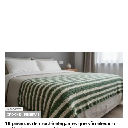
45
Views
◉
CROCHÊ
PESEIRAS
16 peseiras de crochê elegantes que vão elevar o