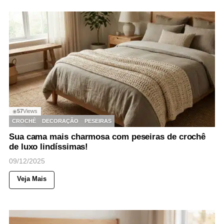
57
Views
◉
CROCHÊ
DECORAÇÃO
PESEIRAS
Sua cama mais charmosa com peseiras de crochê
de luxo lindíssimas!
09/12/2025
Veja Mais