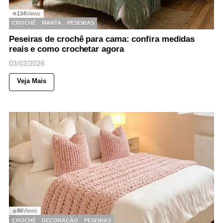
134
Views
◉
CROCHÊ
MANTA
PESEIRAS
Peseiras de crochê para cama: confira medidas
reais e como crochetar agora
03/02/2026
Veja Mais
86
Views
◉
CROCHÊ
DECORAÇÃO
PESEIRAS