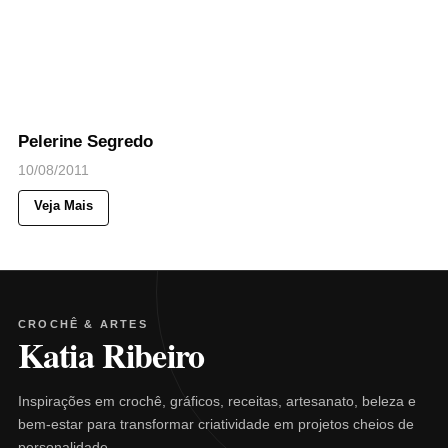
60
Views
◉
NOTICIAS
Pelerine Segredo
10/08/2011
Veja Mais
CROCHÊ & ARTES
Katia Ribeiro
Inspirações em crochê, gráficos, receitas, artesanato, beleza e
bem-estar para transformar criatividade em projetos cheios de
personalidade.