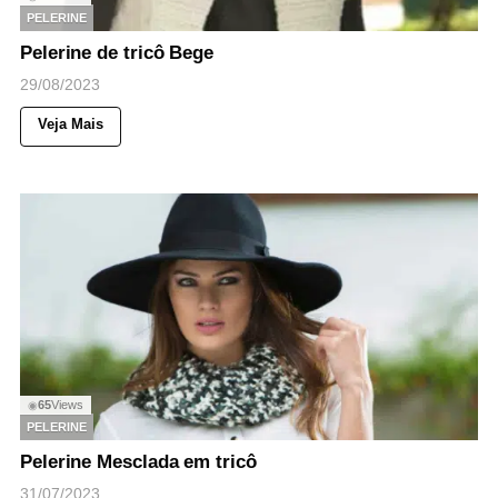
PELERINE
Pelerine de tricô Bege
29/08/2023
Veja Mais
65
Views
◉
PELERINE
Pelerine Mesclada em tricô
31/07/2023