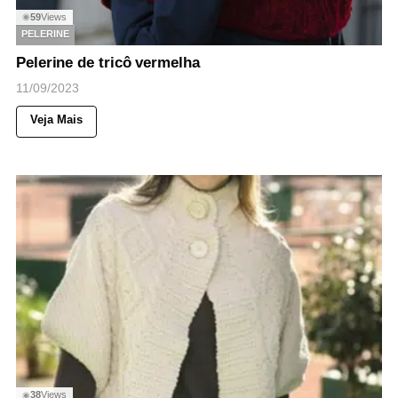
59
Views
◉
PELERINE
Pelerine de tricô vermelha
11/09/2023
Veja Mais
38
Views
◉