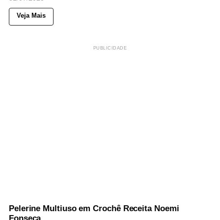
Veja Mais
PUBLICIDADE
52
Views
◉
NOTICIAS
Pelerine Multiuso em Crochê Receita Noemi
Fonseca