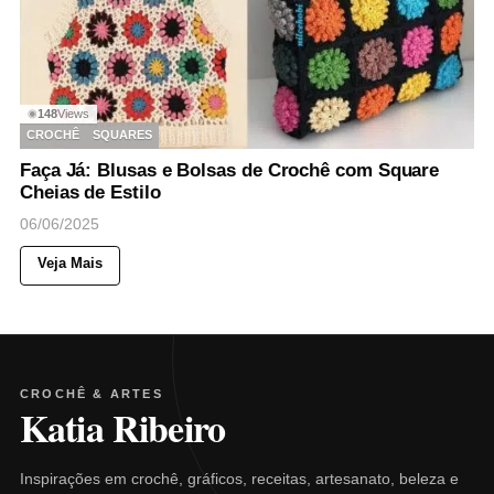
148
Views
◉
CROCHÊ
SQUARES
Faça Já: Blusas e Bolsas de Crochê com Square
Cheias de Estilo
06/06/2025
Veja Mais
CROCHÊ & ARTES
Katia Ribeiro
Inspirações em crochê, gráficos, receitas, artesanato, beleza e