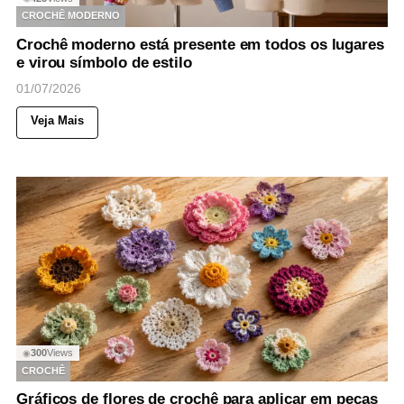
CROCHÊ MODERNO
Crochê moderno está presente em todos os lugares
e virou símbolo de estilo
01/07/2026
Veja Mais
300
Views
◉
CROCHÊ
Gráficos de flores de crochê para aplicar em peças