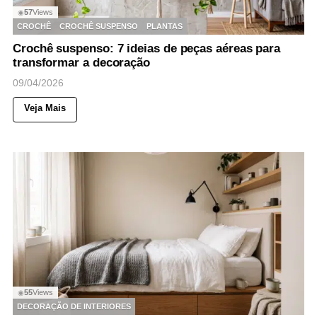
57
Views
◉
CROCHÊ
CROCHÊ SUSPENSO
PLANTAS
Crochê suspenso: 7 ideias de peças aéreas para
transformar a decoração
09/04/2026
Veja Mais
55
Views
◉
DECORAÇÃO DE INTERIORES