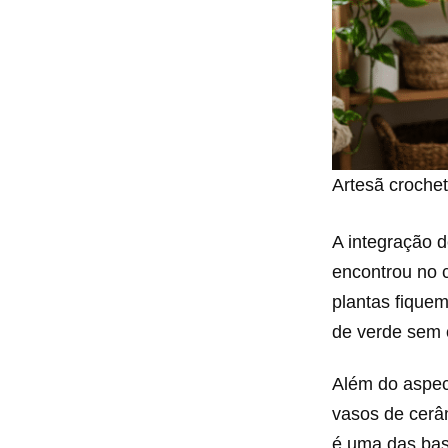
Artesã croche
A integração 
encontrou no 
plantas fique
de verde sem 
Além do aspect
vasos de cerâ
é uma das ba