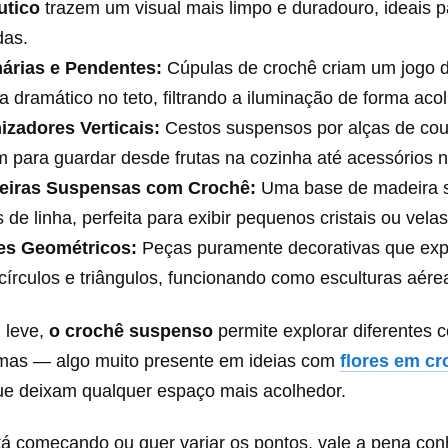
utico
trazem um visual mais limpo e duradouro, ideais p
das.
árias e Pendentes:
Cúpulas de crochê criam um jogo d
 dramático no teto, filtrando a iluminação de forma aco
izadores Verticais:
Cestos suspensos por alças de cou
 para guardar desde frutas na cozinha até acessórios n
leiras Suspensas com Crochê:
Uma base de madeira s
 de linha, perfeita para exibir pequenos cristais ou velas
es Geométricos:
Peças puramente decorativas que exp
írculos e triângulos, funcionando como esculturas aére
 leve,
o crochê suspenso
permite explorar diferentes
rmas — algo muito presente em ideias com
flores em cr
ue deixam qualquer espaço mais acolhedor.
á começando ou quer variar os pontos, vale a pena co