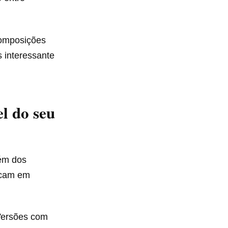
 composições
s interessante
el do seu
lém dos
tacam em
Versões com