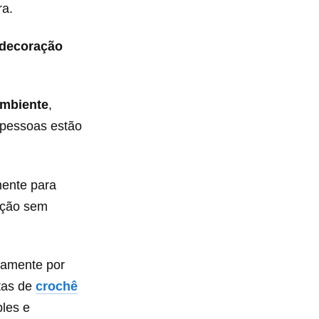
ra.
 decoração
ambiente
,
 pessoas estão
mente para
ação sem
tamente por
tas de
crochê
les e