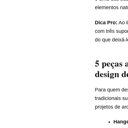
elementos natu
Dica Pro:
Ao
com três supor
do que deixá-
5 peças 
design d
Para quem des
tradicionais 
projetos de ar
Hange