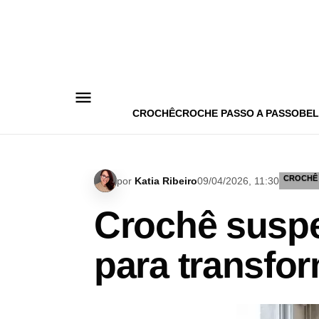
Pular
para
o
conteúdo
CROCHÊ
CROCHE PASSO A PASSO
BEL
CROCHÊ
por
Katia Ribeiro
09/04/2026, 11:30
Crochê suspe
para transfo