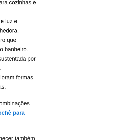
ara cozinhas e
e luz e
lhedora.
ro que
o banheiro.
ustentada por
.
loram formas
as.
 combinações
ochê para
nhecer também