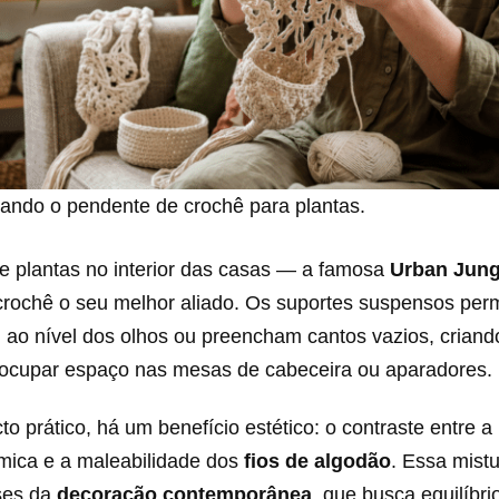
tando o pendente de crochê para plantas.
de plantas no interior das casas — a famosa
Urban Jung
crochê o seu melhor aliado. Os suportes suspensos per
m ao nível dos olhos ou preencham cantos vazios, crian
ocupar espaço nas mesas de cabeceira ou aparadores.
o prático, há um benefício estético: o contraste entre a 
mica e a maleabilidade dos
fios de algodão
. Essa mistu
ses da
decoração contemporânea
, que busca equilíbri