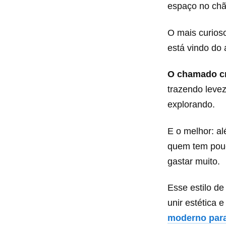
espaço no chã
O mais curios
está vindo do 
O chamado cr
trazendo leve
explorando.
E o melhor: al
quem tem pouc
gastar muito.
Esse estilo d
unir estética
moderno par