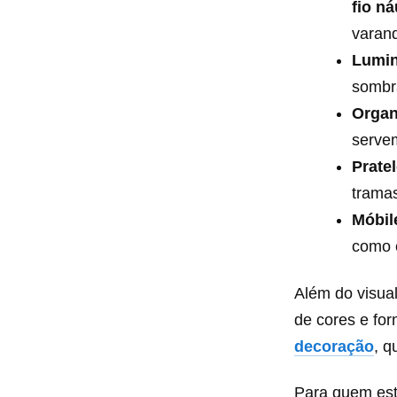
fio ná
varan
Lumin
sombra
Organ
servem
Prate
tramas
Móbil
como c
Além do visual
de cores e fo
decoração
, q
Para quem est