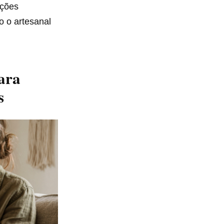
ações
o o artesanal
para
s