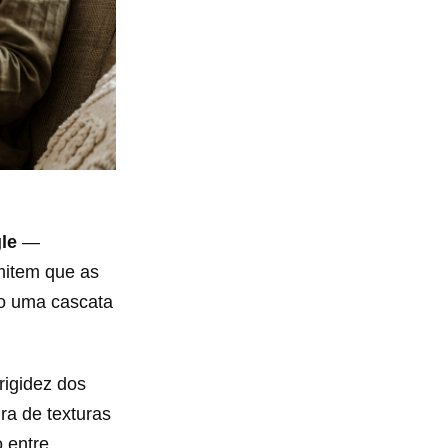
le
—
mitem que as
do uma cascata
rigidez dos
ra de texturas
o entre