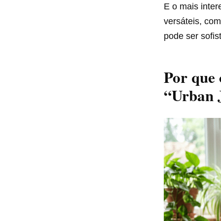
E o mais inte
versáteis, co
pode ser sofis
Por que 
“Urban 