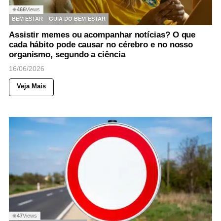
466
Views
◉
BEM ESTAR
GUIA DO BEM-ESTAR
Assistir memes ou acompanhar notícias? O que
cada hábito pode causar no cérebro e no nosso
organismo, segundo a ciência
16/06/2026
Veja Mais
47
Views
◉